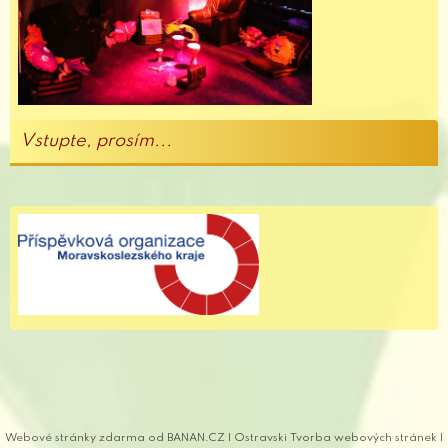
Vstupte, prosím...
Webové stránky zdarma
od
BANAN.CZ
|
Ostravski Tvorba webových stránek
|