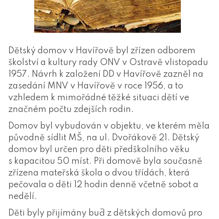
Dětský domov v Havířově byl zřízen odborem
školství a kultury rady ONV v Ostravě vlistopadu
1957. Návrh k založení DD v Havířově zazněl na
zasedání MNV v Havířově v roce 1956, a to
vzhledem k mimořádné těžké situaci dětí ve
značném počtu zdejších rodin.
Domov byl vybudován v objektu, ve kterém měla
původně sídlit MŠ, na ul. Dvořákově 21. Dětský
domov byl určen pro děti předškolního věku
s kapacitou 50 míst. Při domově byla současně
zřízena mateřská škola o dvou třídách, která
pečovala o děti 12 hodin denně včetně sobot a
nedělí.
Děti byly přijímány buď z dětských domovů pro