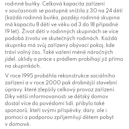
rodinné buňky. Celková kapacita zařízení
v současnosti se postupně snížila z 30 na 24 dětí
(každá rodinná buňka, později rodinná skupina
má kapacitu 8 dětí ve věku od 3 do 18 případně
19 let). Život dětí v rodinných skupinách se více
podobá životu ve skutečných rodinách. Každá
skupinka má svůj zařízený obývací pokoj, kde
tráví volný čas. Také vaření méně náročných
jídel, úklidy a práce s prádlem probíhají již přímo
na skupinkách.
V roce 1995 proběhla rekonstrukce sociálního
zařízení a v roce 2000 pak drobnější stavební
úpravy, které zlepšily celkový provoz zařízení.
Díky větší informovanosti se dětský domov
dostal více do povědomí lidí, přibylo také
sponzorů, kteří svými příspěvky, dary, ale i
pomocí a podporou zpříjemňují dětem pobyt
v domově.