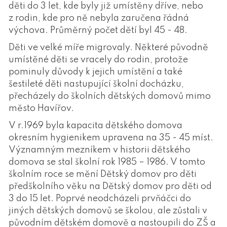
děti do 3 let, kde byly již umístěny dříve, nebo
z rodin, kde pro ně nebyla zaručena řádná
výchova. Průměrný počet dětí byl 45 - 48.
Děti ve velké míře migrovaly. Některé původně
umístěné děti se vracely do rodin, protože
pominuly důvody k jejich umístění a také
šestileté děti nastupující školní docházku,
přecházely do školních dětských domovů mimo
město Havířov.
V r.1969 byla kapacita dětského domova
okresním hygienikem upravena na 35 - 45 míst.
Významným mezníkem v historii dětského
domova se stal školní rok 1985 – 1986. V tomto
školním roce se mění Dětský domov pro děti
předškolního věku na Dětský domov pro děti od
3 do 15 let. Poprvé neodcházeli prvňáčci do
jiných dětských domovů se školou, ale zůstali v
původním dětském domově a nastoupili do ZŠ a