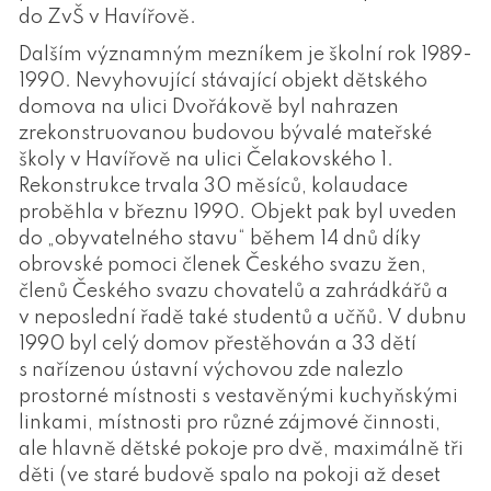
do ZvŠ v Havířově.
Dalším významným mezníkem je školní rok 1989-
1990. Nevyhovující stávající objekt dětského
domova na ulici Dvořákově byl nahrazen
zrekonstruovanou budovou bývalé mateřské
školy v Havířově na ulici Čelakovského 1.
Rekonstrukce trvala 30 měsíců, kolaudace
proběhla v březnu 1990. Objekt pak byl uveden
do „obyvatelného stavu“ během 14 dnů díky
obrovské pomoci členek Českého svazu žen,
členů Českého svazu chovatelů a zahrádkářů a
v neposlední řadě také studentů a učňů. V dubnu
1990 byl celý domov přestěhován a 33 dětí
s nařízenou ústavní výchovou zde nalezlo
prostorné místnosti s vestavěnými kuchyňskými
linkami, místnosti pro různé zájmové činnosti,
ale hlavně dětské pokoje pro dvě, maximálně tři
děti (ve staré budově spalo na pokoji až deset