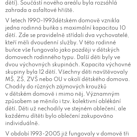
dětí). Součástí nového areálu byla rozsáhlá
zahrada a asfaltové hřiště.
V letech 1990-1993dětském domově vznikla
jedna rodinná buňka s maximální kapacitou 10
dětí. Zde se pravidelně střídali dva vychovatelé,
kteří měli dvoudenní služby. V této rodinné
buňce vše fungovalo jako později v dětských
domovech rodinného typu. Další děti byly ve
dvou výchovných skupinách. Kapacita výchovné
skupiny byla 12 dětí. Všechny děti navštěvovaly
MŠ, ZŠ, ZVŠ nebo OU v okolí dětského domova.
Chodily do různých zájmových kroužků
v dětském domově i mimo něj. Významným
způsobem se měnilo i tzv. kolektivní oblékání
dětí. Děti už nechodily ve stejném oblečení, ale
každému dítěti bylo oblečení zakupováno
individuálně.
V období 1993-2005 již fungovaly v domově tři