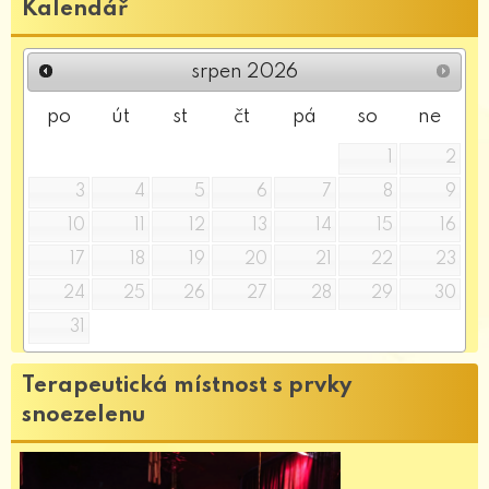
Kalendář
srpen
2026
po
út
st
čt
pá
so
ne
1
2
3
4
5
6
7
8
9
10
11
12
13
14
15
16
17
18
19
20
21
22
23
24
25
26
27
28
29
30
31
Terapeutická místnost s prvky
snoezelenu