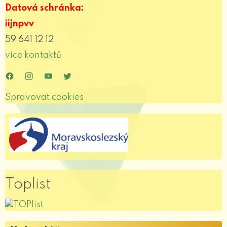
Datová schránka:
iijnpvv
59 641 12 12
více kontaktů
.
.
.
.
Spravovat cookies
Toplist